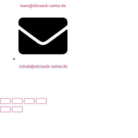
team@sitzsack-center.de
schule@sitzsack-center.de
Bürozeiten: | Mo-Fr 9:00 – 17:00
Ihr SITTING-CENTER – Team