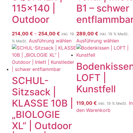
115×140 |
B1 – schwer
Outdoor
entflammba
214,00
€
–
254,00
€
289,00
€
inkl. 19
inkl. 19 % MwSt.
Ausführung wählen
Ausführung wählen
% MwSt.
Bodenkissen
LOFT |
SCHUL-
Kunstfell
Sitzsack |
KLASSE 10B |
119,00
€
In
inkl. 19 % MwSt.
den Warenkorb
„BIOLOGIE
XL“ | Outdoor