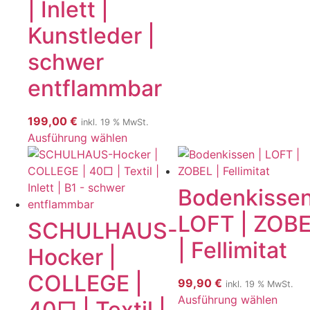
| Inlett |
Kunstleder |
schwer
entflammbar
199,00
€
inkl. 19 % MwSt.
Ausführung wählen
Bodenkissen
LOFT | ZOB
SCHULHAUS-
| Fellimitat
Hocker |
COLLEGE |
99,90
€
inkl. 19 % MwSt.
Ausführung wählen
40□ | Textil |