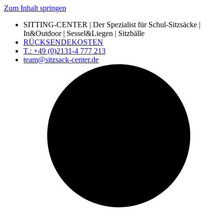
Zum Inhalt springen
SITTING-CENTER | Der Spezialist für Schul-Sitzsäcke |
In&Outdoor | Sessel&Liegen | Sitzbälle
RÜCKSENDEKOSTEN
T.: +49 (0)2131-4 777 213
team@sitzsack-center.de