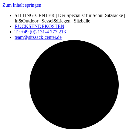
Zum Inhalt springen
SITTING-CENTER | Der Spezialist für Schul-Sitzsäcke |
In&Outdoor | Sessel&Liegen | Sitzbälle
RÜCKSENDEKOSTEN
T.: +49 (0)2131-4 777 213
team@sitzsack-center.de