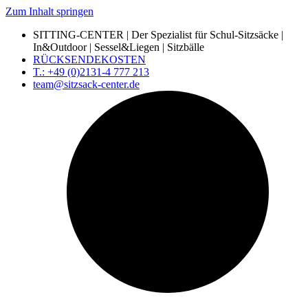
Zum Inhalt springen
SITTING-CENTER | Der Spezialist für Schul-Sitzsäcke |
In&Outdoor | Sessel&Liegen | Sitzbälle
RÜCKSENDEKOSTEN
T.: +49 (0)2131-4 777 213
team@sitzsack-center.de