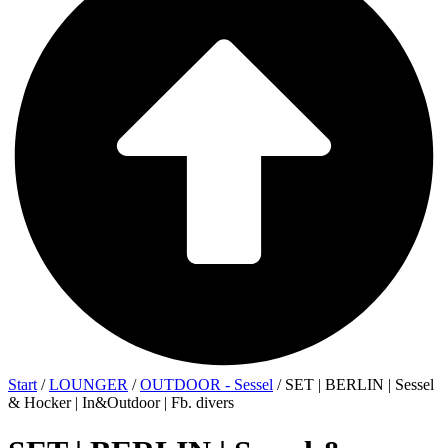
Start
/
LOUNGER
/
OUTDOOR - Sessel
/ SET | BERLIN | Sessel
& Hocker | In&Outdoor | Fb. divers