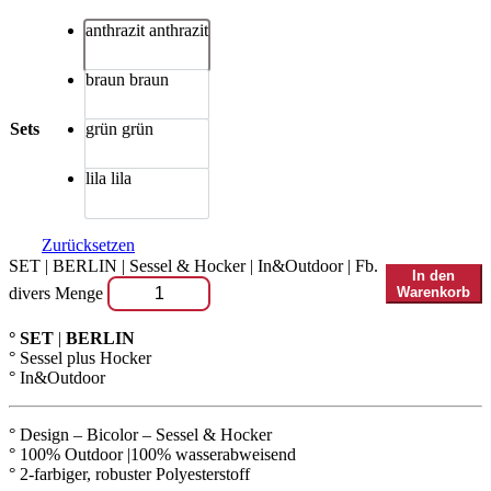
anthrazit
anthrazit
braun
braun
Sets
grün
grün
lila
lila
Zurücksetzen
SET | BERLIN | Sessel & Hocker | In&Outdoor | Fb.
In den
divers Menge
Warenkorb
° SET
|
BERLIN
° Sessel plus Hocker
° In&Outdoor
° Design – Bicolor – Sessel & Hocker
° 100% Outdoor |100% wasserabweisend
° 2-farbiger, robuster Polyesterstoff