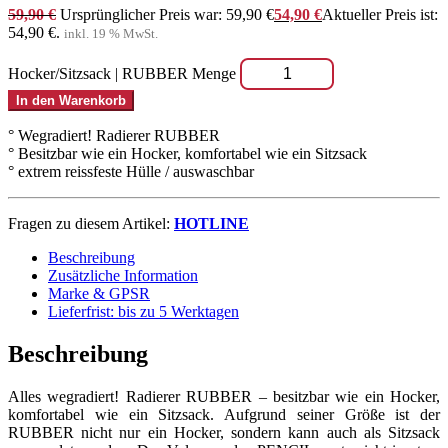
Materialien
100% Polyester, Microfaser
Volumen
ca. 100 L
Gewicht
ca. 2 kg
Füllung
100% EPS – Perlen
,
R.E.A.C.H.- zertifiziert
Inlett
kein Inlett
Einsatzbereich
Indoor
Belastbarkeit
max. 120kg
Pflegehinweis
feucht abwischbar, Keine Scheuermittel!