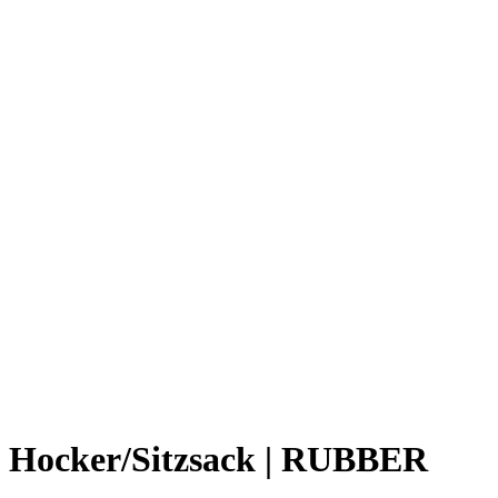
° Inhalt: ca 100 L
° Einsatzbereich:
– Indoor: ja
– Outdoor: nein
Diese Sitzsäcke sind mit 100% EPS-Kugeln deutscher Produktion
gefüllt und haben ein REACH-Zertifikat. Somit sind die Sitzsäcke
antiallergisch, geruchsarm und belastbarer. Artikel ist Made in
Germany – SITTING-POINT. Fragen zu dieesm Artikel: Nutzen
Sie unsere
Hotline
, wir beraten Sie gerne persönlich!
Zusätzliche Information
Produktfarbe/n
multicolor
Form
Cubus
,
Hocker