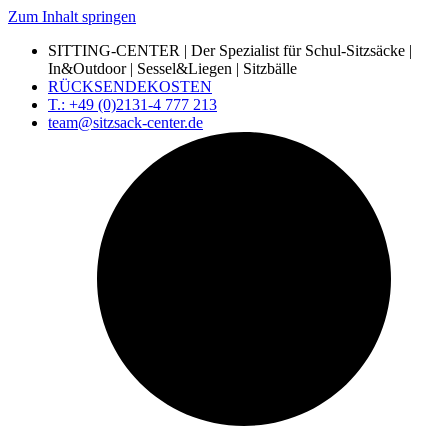
Zum Inhalt springen
SITTING-CENTER | Der Spezialist für Schul-Sitzsäcke |
In&Outdoor | Sessel&Liegen | Sitzbälle
RÜCKSENDEKOSTEN
T.: +49 (0)2131-4 777 213
team@sitzsack-center.de