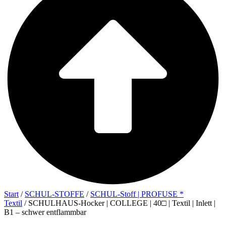
Start
/
SCHUL-STOFFE
/
SCHUL-Stoff | PROFUSE *
Textil
/ SCHULHAUS-Hocker | COLLEGE | 40□ | Textil | Inlett |
B1 – schwer entflammbar