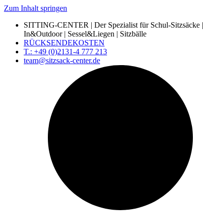
Zum Inhalt springen
SITTING-CENTER | Der Spezialist für Schul-Sitzsäcke |
In&Outdoor | Sessel&Liegen | Sitzbälle
RÜCKSENDEKOSTEN
T.: +49 (0)2131-4 777 213
team@sitzsack-center.de