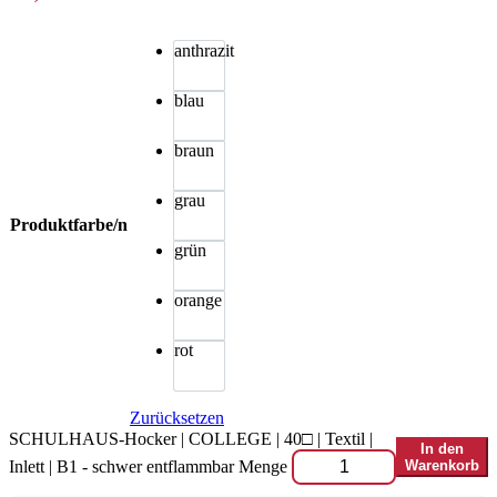
anthrazit
blau
braun
grau
Produktfarbe/n
grün
orange
rot
Zurücksetzen
SCHULHAUS-Hocker | COLLEGE | 40□ | Textil |
In den
Inlett | B1 - schwer entflammbar Menge
Warenkorb