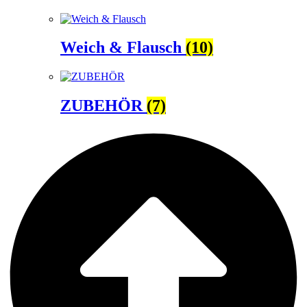
Weich & Flausch
(10)
ZUBEHÖR
(7)