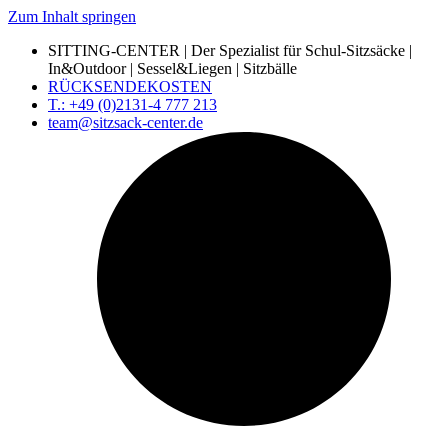
Zum Inhalt springen
SITTING-CENTER | Der Spezialist für Schul-Sitzsäcke |
In&Outdoor | Sessel&Liegen | Sitzbälle
RÜCKSENDEKOSTEN
T.: +49 (0)2131-4 777 213
team@sitzsack-center.de