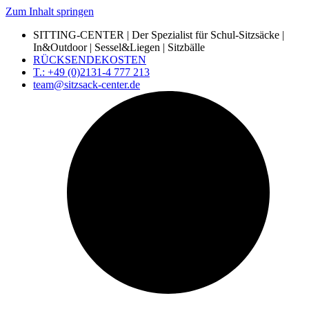
Zum Inhalt springen
SITTING-CENTER | Der Spezialist für Schul-Sitzsäcke |
In&Outdoor | Sessel&Liegen | Sitzbälle
RÜCKSENDEKOSTEN
T.: +49 (0)2131-4 777 213
team@sitzsack-center.de