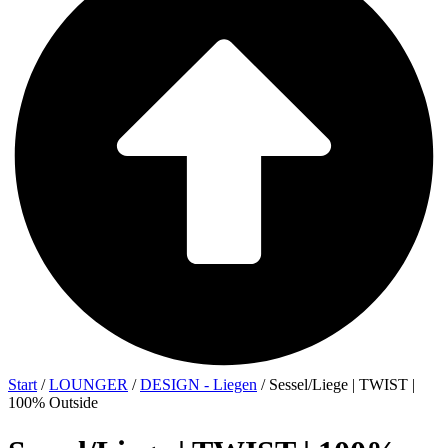
Start
/
LOUNGER
/
DESIGN - Liegen
/ Sessel/Liege | TWIST |
100% Outside