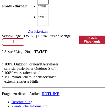
Produktfarbe/n
braun
grau
Zurücksetzen
Sessel/Liege | TWIST | 100% Outside Menge
In den
Warenkorb
° Sessel*Liege 2in1 |
TWIST
° 100% Outdoor | dralon
®
Acrylfaser
° sehr starpazierbarer Outdoor-Stoff
° 100% wasserabweisend
° MIT zusätzlichem Innensack/Inlett
° extrem reissfeste Hülle
Fragen zu diesem Artikel:
HOTLINE
Beschreibung
Zusätzliche Information