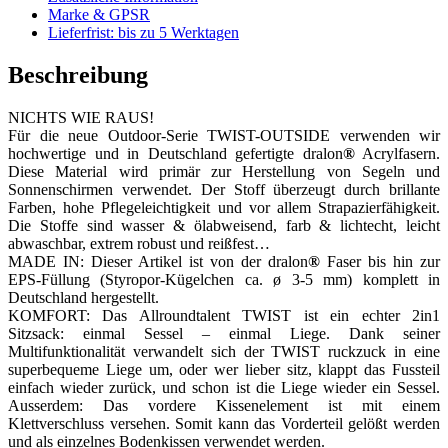
Marke & GPSR
Lieferfrist: bis zu 5 Werktagen
Beschreibung
NICHTS WIE RAUS!
Für die neue Outdoor-Serie TWIST-OUTSIDE verwenden wir
hochwertige und in Deutschland gefertigte dralon
®
Acrylfasern.
Diese Material wird primär zur Herstellung von Segeln und
Sonnenschirmen verwendet. Der Stoff überzeugt durch brillante
Farben, hohe Pflegeleichtigkeit und vor allem Strapazierfähigkeit.
Die Stoffe sind wasser & ölabweisend, farb & lichtecht, leicht
abwaschbar, extrem robust und reißfest…
MADE IN: Dieser Artikel ist von der dralon
®
Faser bis hin zur
EPS-Füllung (Styropor-Kügelchen ca. ø 3-5 mm) komplett in
Deutschland hergestellt.
KOMFORT: Das Allroundtalent TWIST ist ein echter 2in1
Sitzsack: einmal Sessel – einmal Liege. Dank seiner
Multifunktionalität verwandelt sich der TWIST ruckzuck in eine
superbequeme Liege um, oder wer lieber sitz, klappt das Fussteil
einfach wieder zurück, und schon ist die Liege wieder ein Sessel.
Ausserdem: Das vordere Kissenelement ist mit einem
Klettverschluss versehen. Somit kann das Vorderteil gelößt werden
und als einzelnes Bodenkissen verwendet werden.