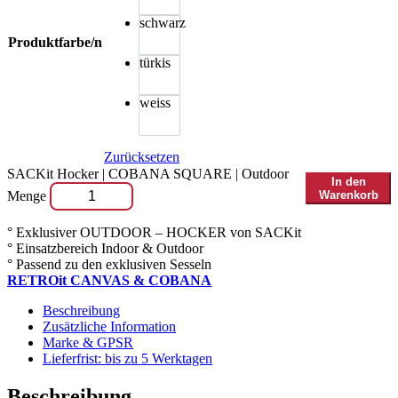
schwarz
Produktfarbe/n
türkis
weiss
Zurücksetzen
SACKit Hocker | COBANA SQUARE | Outdoor
In den
Menge
Warenkorb
° Exklusiver OUTDOOR – HOCKER von SACKit
° Einsatzbereich Indoor & Outdoor
° Passend zu den exklusiven Sesseln
RETROit CANVAS & COBANA
Beschreibung
Zusätzliche Information
Marke & GPSR
Lieferfrist: bis zu 5 Werktagen
Beschreibung