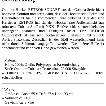
Outdoor-Hocker RETROit SQUARE aus der Cobana-Serie bietet
höchsten Komfort und sorgt dafür, dass der Hocker seine Form und
Beschaffenheit für die kommenden Jahre beibehält. Der dänische
Hersteller RETROit hat für den Hocker eine Außenschicht aus
robustem Cobana-Stoff mit YKK- Reißverschluss entwickelt, der
überlegene Stabilität und Festigkeit bietet. Der RETROit
Outdoorstoff ist ein sehr hochwertiger Olefinstoff mit 20.000
Abrieb-Sitzzyklen. Zusätzlich ist der Stoff wasserdicht und kann
nicht durch Schimmel angegriffen werden. Die äußere Hülle ist
abnehmbar und kann von Hand gewaschen werden.
° Material:
– Hülle: 100% Olefin,
Polypropylen
Fasermischung
– Stoff: Outdoor Cobana / Testresultat: 20.000 Sitzzyklen
– Füllung: 100% EPS, R-Klasse CAS 9000-53-6 | 100%
schadstofffrei
° Werte:
– Größe: ca. Breite 55 x Tiefe 27 x Höhe 33 cm
– Volumen ca. 60 L
– Gewicht: ca. 3,7 kg