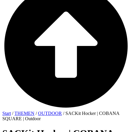
Start
/
THEMEN
/
OUTDOOR
/ SACKit Hocker | COBANA
SQUARE | Outdoor