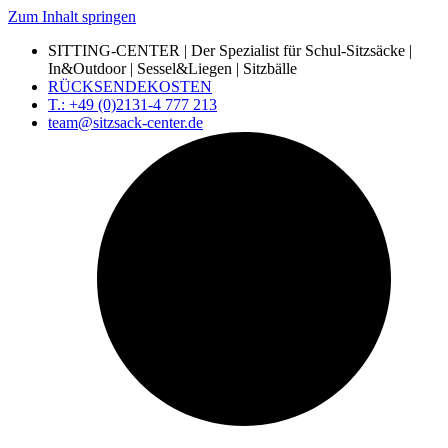
Zum Inhalt springen
SITTING-CENTER | Der Spezialist für Schul-Sitzsäcke |
In&Outdoor | Sessel&Liegen | Sitzbälle
RÜCKSENDEKOSTEN
T.: +49 (0)2131-4 777 213
team@sitzsack-center.de