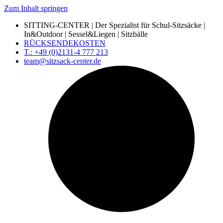
Zum Inhalt springen
SITTING-CENTER | Der Spezialist für Schul-Sitzsäcke |
In&Outdoor | Sessel&Liegen | Sitzbälle
RÜCKSENDEKOSTEN
T.: +49 (0)2131-4 777 213
team@sitzsack-center.de