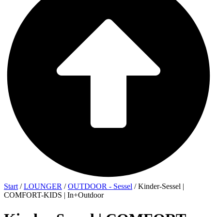
Start
/
LOUNGER
/
OUTDOOR - Sessel
/ Kinder-Sessel |
COMFORT-KIDS | In+Outdoor