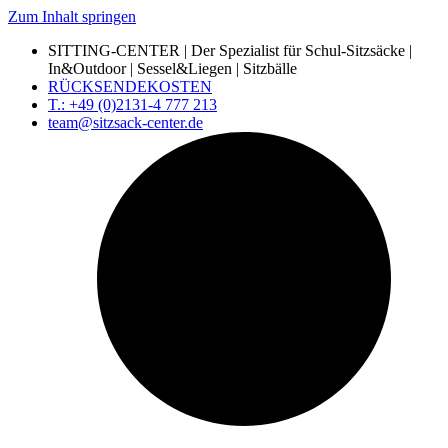
Zum Inhalt springen
SITTING-CENTER | Der Spezialist für Schul-Sitzsäcke |
In&Outdoor | Sessel&Liegen | Sitzbälle
RÜCKSENDEKOSTEN
T.: +49 (0)2131-4 777 213
team@sitzsack-center.de