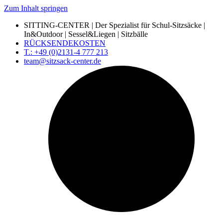
Zum Inhalt springen
SITTING-CENTER | Der Spezialist für Schul-Sitzsäcke |
In&Outdoor | Sessel&Liegen | Sitzbälle
RÜCKSENDEKOSTEN
T.: +49 (0)2131-4 777 213
team@sitzsack-center.de