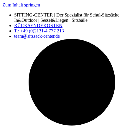
Zum Inhalt springen
SITTING-CENTER | Der Spezialist für Schul-Sitzsäcke |
In&Outdoor | Sessel&Liegen | Sitzbälle
RÜCKSENDEKOSTEN
T.: +49 (0)2131-4 777 213
team@sitzsack-center.de